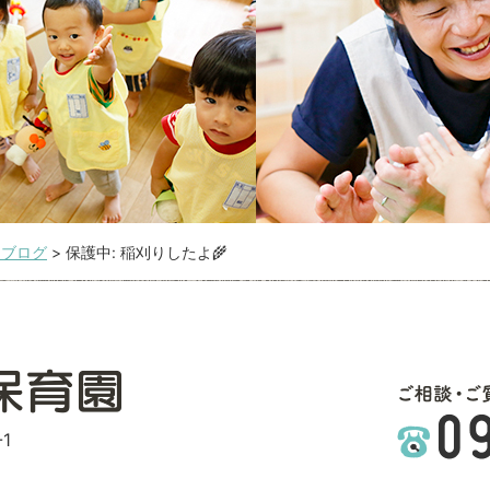
こブログ
>
保護中: 稲刈りしたよ🌾
1