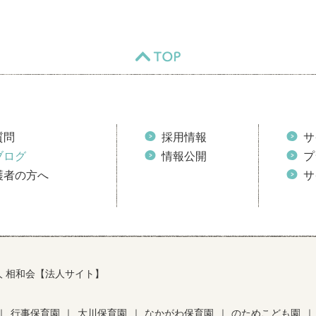
TOP
質問
採用情報
サ
ブログ
情報公開
プ
護者の方へ
サ
人 相和会【法人サイト】
｜
行事保育園
｜
大川保育園
｜
なかがわ保育園
｜
のためこども園
｜