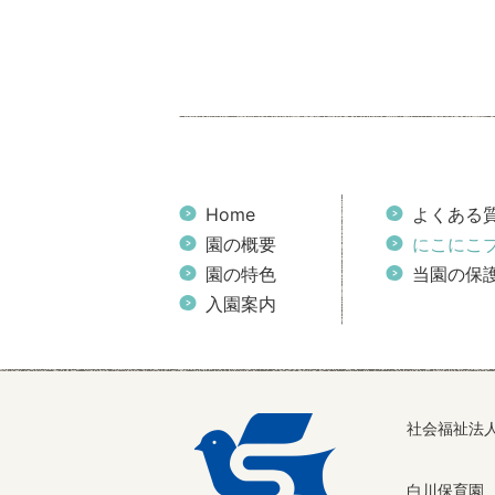
Home
よくある
園の概要
にこにこ
園の特色
当園の保
入園案内
社会福祉法
白川保育園