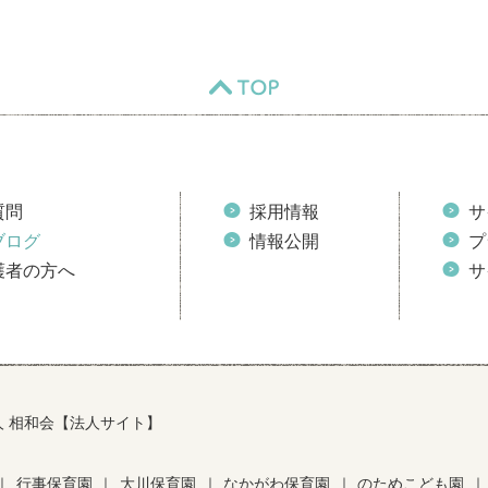
TOP
質問
採用情報
サ
ブログ
情報公開
プ
護者の方へ
サ
人 相和会【法人サイト】
｜
行事保育園
｜
大川保育園
｜
なかがわ保育園
｜
のためこども園
｜