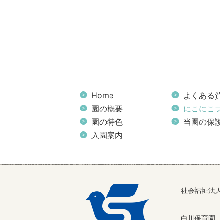
Home
よくある
園の概要
にこにこ
園の特色
当園の保
入園案内
社会福祉法
白川保育園