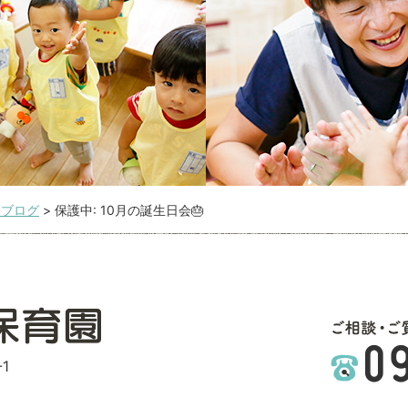
こブログ
>
保護中: 10月の誕生日会🎂
1