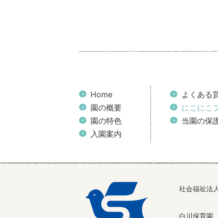
Home
よくある
園の概要
にこにこ
園の特色
当園の保
入園案内
社会福祉法
白川保育園