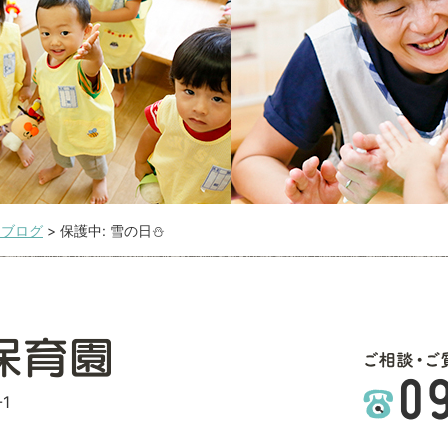
こブログ
>
保護中: 雪の日⛄
1