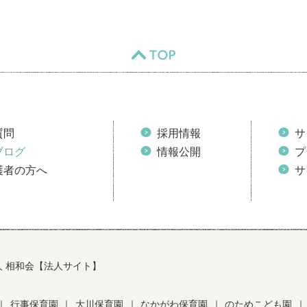
TOP
質問
採用情報
サ
ブログ
情報公開
プ
護者の方へ
サ
人 相和会【法人サイト】
｜
行事保育園
｜
大川保育園
｜
なかがわ保育園
｜
のためこども園
｜