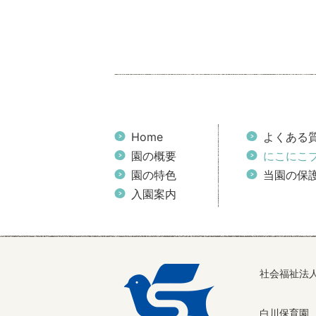
Home
よくある
園の概要
にこにこ
園の特色
当園の保
入園案内
社会福祉法
白川保育園