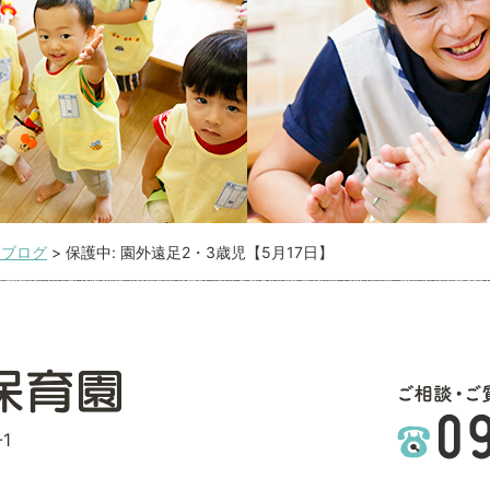
こブログ
>
保護中: 園外遠足2・3歳児【5月17日】
1