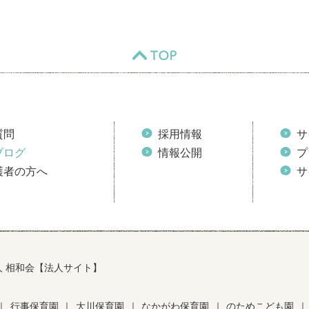
TOP
質問
採用情報
サ
ブログ
情報公開
プ
護者の方へ
サ
人 相和会【法人サイト】
｜
行事保育園
｜
大川保育園
｜
なかがわ保育園
｜
のためこども園
｜