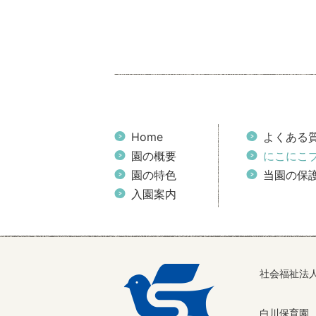
Home
よくある
園の概要
にこにこ
園の特色
当園の保
入園案内
社会福祉法
白川保育園