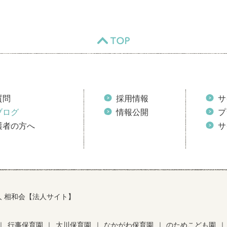
TOP
質問
採用情報
サ
ブログ
情報公開
プ
護者の方へ
サ
人 相和会【法人サイト】
｜
行事保育園
｜
大川保育園
｜
なかがわ保育園
｜
のためこども園
｜