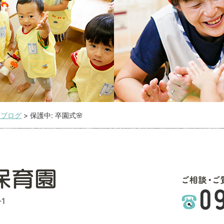
こブログ
>
保護中: 卒園式🌸
1