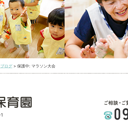
こブログ
>
保護中: マラソン大会
1