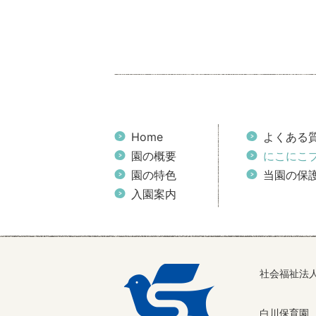
Home
よくある
園の概要
にこにこ
園の特色
当園の保
入園案内
社会福祉法
白川保育園