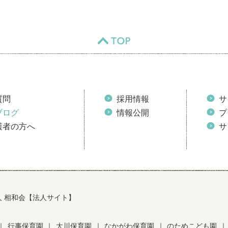
TOP
質問
採用情報
サ
ブログ
情報公開
プ
護者の方へ
サ
人 相和会【法人サイト】
｜
行事保育園
｜
大川保育園
｜
なかがわ保育園
｜
のためこども園
｜